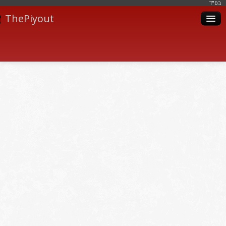
בּס"ד
ThePiyout
Artistes
Catégories
Albums
Livres
Piyoutim
Inscription
Connexion