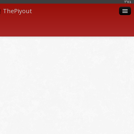
בּס"ד
ThePiyout
Artistes
Catégories
Albums
Livres
Piyoutim
Inscription
Connexion