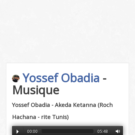
Yossef Obadia
-
Musique
Yossef Obadia - Akeda Ketanna (Roch
Hachana - rite Tunis)
00:00
05:48