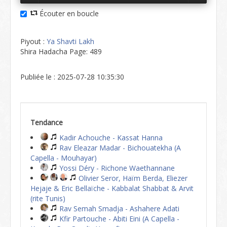
Écouter en boucle
Piyout :
Ya Shavti Lakh
Shira Hadacha Page: 489
Publiée le : 2025-07-28 10:35:30
Tendance
Kadir Achouche - Kassat Hanna
Rav Eleazar Madar - Bichouatekha (A
Capella - Mouhayar)
Yossi Déry - Richone Waethannane
Olivier Seror, Haïm Berda, Eliezer
Hejaje & Eric Bellaïche - Kabbalat Shabbat & Arvit
(rite Tunis)
Rav Semah Smadja - Ashahere Adati
Kfir Partouche - Abiti Eini (A Capella -