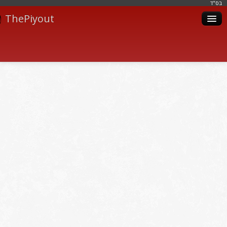
בּס"ד
ThePiyout
Artistes
Catégories
Albums
Livres
Piyoutim
Inscription
Connexion