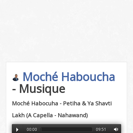
Moché Haboucha
- Musique
Moché Habocuha - Petiha & Ya Shavti
Lakh (A Capella - Nahawand)
00:00
09:51