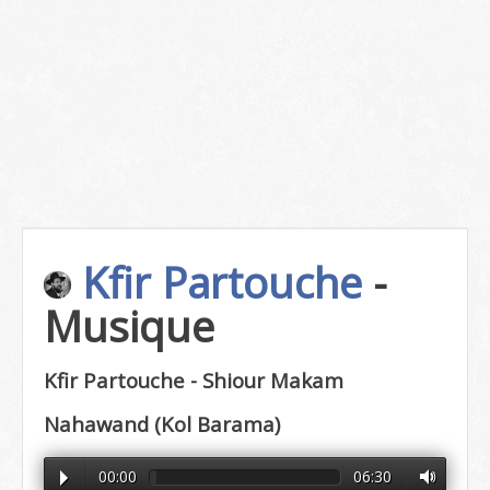
Kfir Partouche
-
Musique
Kfir Partouche - Shiour Makam
Nahawand (Kol Barama)
00:00
06:30