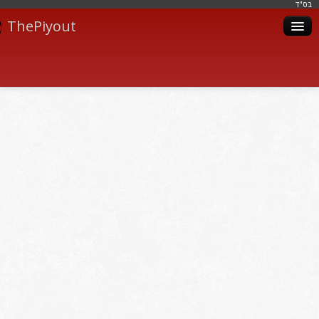
בּס"ד
ThePiyout
Artistes
Catégories
Albums
Livres
Piyoutim
Inscription
Connexion