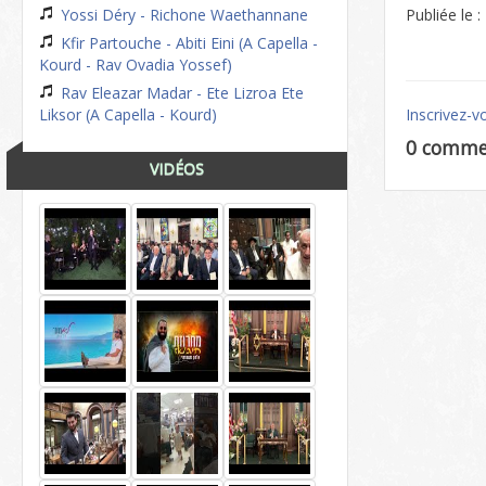
Yossi Déry - Richone Waethannane
Publiée le 
Kfir Partouche - Abiti Eini (A Capella -
Kourd - Rav Ovadia Yossef)
Rav Eleazar Madar - Ete Lizroa Ete
Liksor (A Capella - Kourd)
Inscrivez-v
0 comme
VIDÉOS