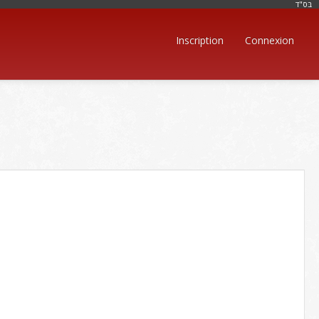
בּס"ד
Inscription
Connexion