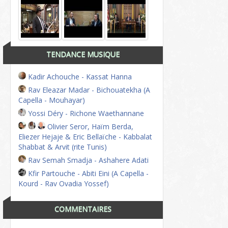
TENDANCE MUSIQUE
Kadir Achouche - Kassat Hanna
Rav Eleazar Madar - Bichouatekha (A
Capella - Mouhayar)
Yossi Déry - Richone Waethannane
Olivier Seror, Haïm Berda,
Eliezer Hejaje & Eric Bellaïche - Kabbalat
Shabbat & Arvit (rite Tunis)
Rav Semah Smadja - Ashahere Adati
Kfir Partouche - Abiti Eini (A Capella -
Kourd - Rav Ovadia Yossef)
COMMENTAIRES