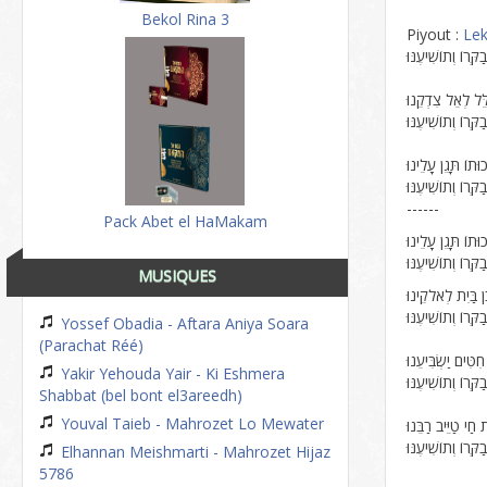
Bekol Rina 3
Piyout :
Le
ְּרוֹ וְתוֹשִׁיעֶנּוּ
ְּרוֹ וְתוֹשִׁיעֶנּוּ
ְּרוֹ וְתוֹשִׁיעֶנּוּ
------
Pack Abet el HaMakam
תוֹ תָּגֵן עָלֵינוּ
ְּרוֹ וְתוֹשִׁיעֶנּוּ
MUSIQUES
ֶן בַּיִת לְאלֹקֵינוּ
ְּרוֹ וְתוֹשִׁיעֶנּוּ
Yossef Obadia - Aftara Aniya Soara
(Parachat Réé)
טִּים יַשְׂבִּיעֵנוּ
Yakir Yehouda Yair - Ki Eshmera
ְּרוֹ וְתוֹשִׁיעֶנּוּ
Shabbat (bel bont el3areedh)
Youval Taieb - Mahrozet Lo Mewater
ַי טַיֵּיב רַבֵּנוּ
ְּרוֹ וְתוֹשִׁיעֶנּוּ
Elhannan Meishmarti - Mahrozet Hijaz
5786