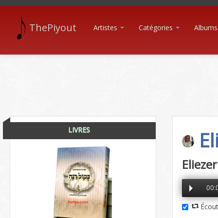
ThePiyout
Artistes
Catégories
Albums
LIVRES
El
Elieze
00:
Écout