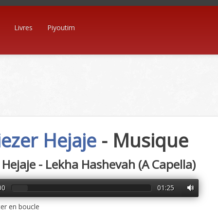
Livres
Piyoutim
iezer Hejaje
- Musique
r Hejaje - Lekha Hashevah (A Capella)
00
01:25
er en boucle