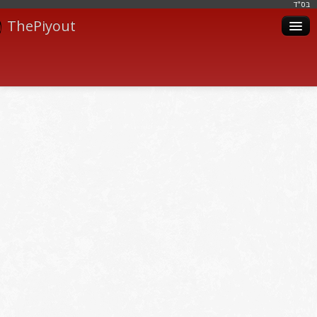
בּס"ד
ThePiyout
Artistes
Catégories
Albums
Livres
Piyoutim
Inscription
Connexion