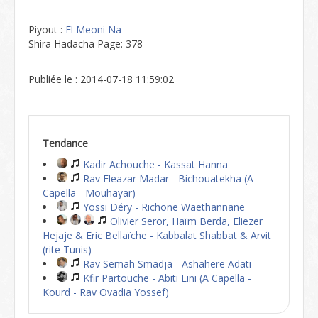
Piyout :
El Meoni Na
Shira Hadacha Page: 378
Publiée le : 2014-07-18 11:59:02
Tendance
Kadir Achouche - Kassat Hanna
Rav Eleazar Madar - Bichouatekha (A
Capella - Mouhayar)
Yossi Déry - Richone Waethannane
Olivier Seror, Haïm Berda, Eliezer
Hejaje & Eric Bellaïche - Kabbalat Shabbat & Arvit
(rite Tunis)
Rav Semah Smadja - Ashahere Adati
Kfir Partouche - Abiti Eini (A Capella -
Kourd - Rav Ovadia Yossef)