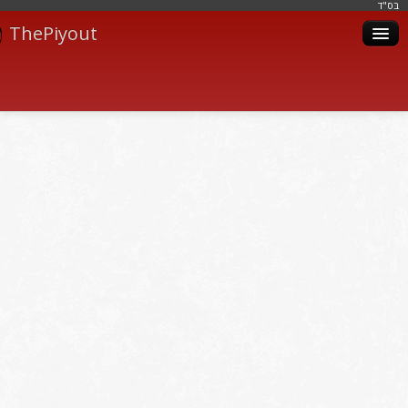
בּס"ד
ThePiyout
Artistes
Catégories
Albums
Livres
Piyoutim
Inscription
Connexion