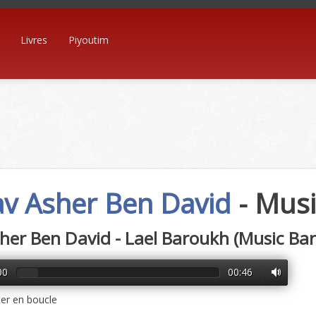
Livres
Piyoutim
v Asher Ben David
- Mus
her Ben David - Lael Baroukh (Music Ba
00
00:46
er en boucle