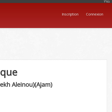
בּס"ד
Inscription
Connexion
ique
rekh Aleinou)(Ajam)