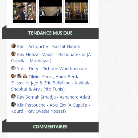
TENDANCE MUSIQUE
Kadir Achouche - Kassat Hanna
Rav Eleazar Madar - Bichouatekha (A
Capella - Mouhayar)
Yossi Déry - Richone Waethannane
Olivier Seror, Haïm Berda,
Eliezer Hejaje & Eric Bellaïche - Kabbalat
Shabbat & Arvit (rite Tunis)
Rav Semah Smadja - Ashahere Adati
Kfir Partouche - Abiti Eini (A Capella -
Kourd - Rav Ovadia Yossef)
COMMENTAIRES