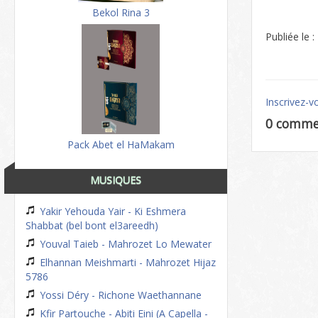
Bekol Rina 3
Publiée le 
Inscrivez-v
0 comme
Pack Abet el HaMakam
MUSIQUES
Yakir Yehouda Yair - Ki Eshmera
Shabbat (bel bont el3areedh)
Youval Taieb - Mahrozet Lo Mewater
Elhannan Meishmarti - Mahrozet Hijaz
5786
Yossi Déry - Richone Waethannane
Kfir Partouche - Abiti Eini (A Capella -