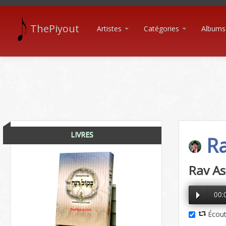
ThePiyout
Artistes
Catégories
Albums
LIVRES
Ra
Rav As
00:
Écout