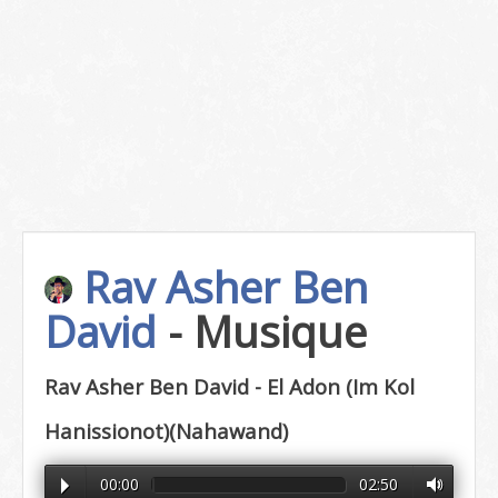
Rav Asher Ben
David
- Musique
Rav Asher Ben David - El Adon (Im Kol
Hanissionot)(Nahawand)
00:00
02:50