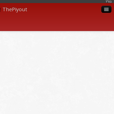
בּס"ד
ThePiyout
Artistes
Catégories
Albums
Livres
Piyoutim
Inscription
Connexion