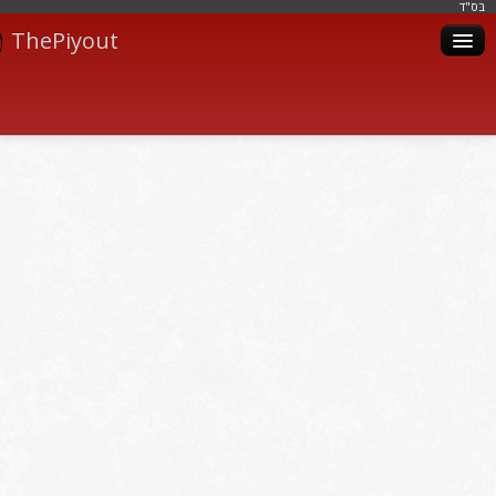
בּס"ד
ThePiyout
Artistes
Catégories
Albums
Livres
Piyoutim
Inscription
Connexion