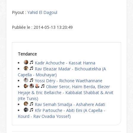
Piyout :
Yahid El Dagoul
Publiée le : 2014-05-13 13:20:49
Tendance
Kadir Achouche - Kassat Hanna
Rav Eleazar Madar - Bichouatekha (A
Capella - Mouhayar)
Yossi Déry - Richone Waethannane
Olivier Seror, Haïm Berda, Eliezer
Hejaje & Eric Bellaïche - Kabbalat Shabbat & Arvit
(rite Tunis)
Rav Semah Smadja - Ashahere Adati
Kfir Partouche - Abiti Eini (A Capella -
Kourd - Rav Ovadia Yossef)