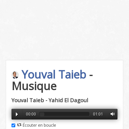
Youval Taieb
-
Musique
Youval Taieb - Yahid El Dagoul
00:00
01:01
Écouter en boucle