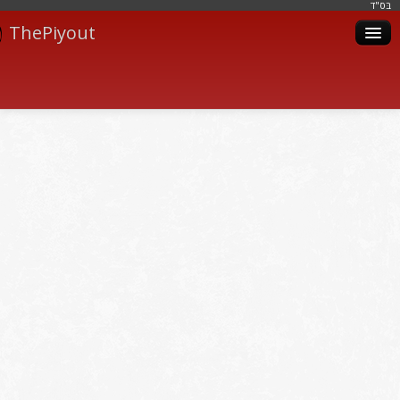
בּס"ד
ThePiyout
Artistes
Catégories
Albums
Livres
Piyoutim
Inscription
Connexion