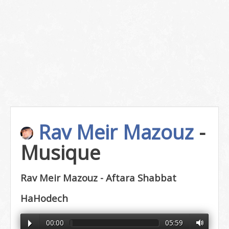
Rav Meir Mazouz
-
Musique
Rav Meir Mazouz - Aftara Shabbat
HaHodech
00:00
05:59