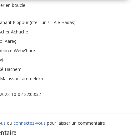
er en boucle
harit Kippour (rite Tunis - Ale Hadas)
Acher Achache
ol Aareç
etirçé Wetiv'hare
wi
ssé Hachem
 Ma'assaï Lammelekh
: 2022-10-02 22:03:32
ous
ou
connectez-vous
pour laisser un commentaire
ntaire