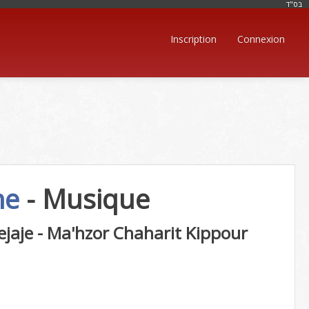
בּס"ד
Inscription
Connexion
che
- Musique
 Hejaje - Ma'hzor Chaharit Kippour