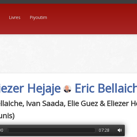
Livres
Piyoutim
iezer Hejaje
Eric Bellai
ellaiche, Ivan Saada, Elie Guez & Eliezer
unis)
00
07:28