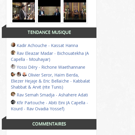
TENDANCE MUSIQUE
Kadir Achouche - Kassat Hanna
Rav Eleazar Madar - Bichouatekha (A
Capella - Mouhayar)
Yossi Déry - Richone Waethannane
Olivier Seror, Haïm Berda,
Eliezer Hejaje & Eric Bellaïche - Kabbalat
Shabbat & Arvit (rite Tunis)
Rav Semah Smadja - Ashahere Adati
Kfir Partouche - Abiti Eini (A Capella -
Kourd - Rav Ovadia Yossef)
COMMENTAIRES