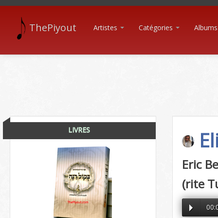
ThePiyout
Artistes
Catégories
Albums
LIVRES
El
Eric B
(rite T
00: