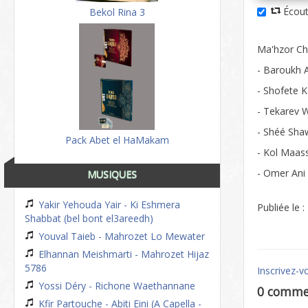
Écout
Bekol Rina 3
Ma'hzor Cha
- Baroukh 
- Shofete K
- Tekarev W
- Shéé Sha
Pack Abet el HaMakam
- Kol Maa
- Omer Ani
MUSIQUES
Yakir Yehouda Yair - Ki Eshmera
Publiée le 
Shabbat (bel bont el3areedh)
Youval Taieb - Mahrozet Lo Mewater
Elhannan Meishmarti - Mahrozet Hijaz
5786
Inscrivez-v
Yossi Déry - Richone Waethannane
0 comme
Kfir Partouche - Abiti Eini (A Capella -