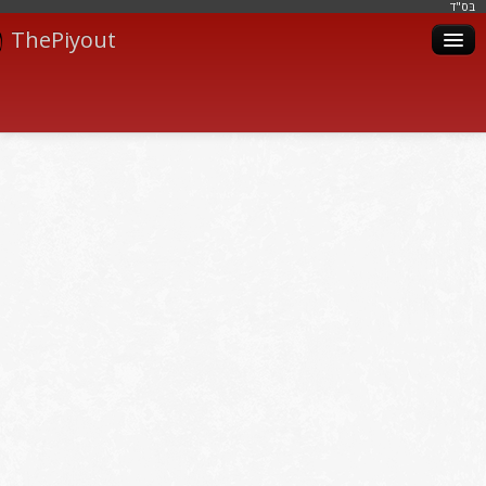
בּס"ד
ThePiyout
Artistes
Catégories
Albums
Livres
Piyoutim
Inscription
Connexion