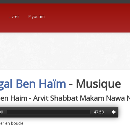
Livres
Piyoutim
gal Ben Haïm
- Musique
 Ben Haim - Arvit Shabbat Makam Nawa
00
47:58
er en boucle