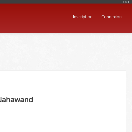
בּס"ד
Inscription
Connexion
 Nahawand