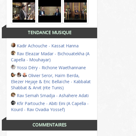
TENDANCE MUSIQUE
Kadir Achouche - Kassat Hanna
Rav Eleazar Madar - Bichouatekha (A
Capella - Mouhayar)
Yossi Déry - Richone Waethannane
Olivier Seror, Haïm Berda,
Eliezer Hejaje & Eric Bellaïche - Kabbalat
Shabbat & Arvit (rite Tunis)
Rav Semah Smadja - Ashahere Adati
Kfir Partouche - Abiti Eini (A Capella -
Kourd - Rav Ovadia Yossef)
COMMENTAIRES