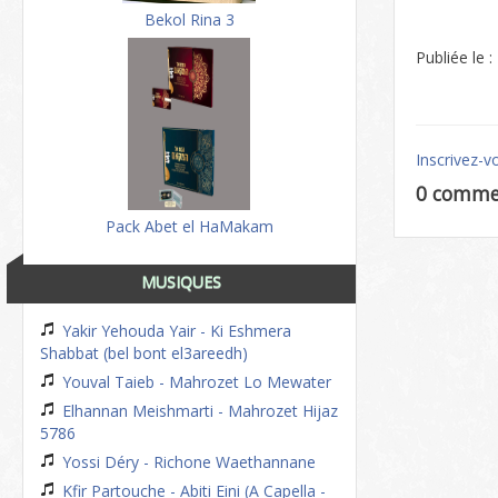
Bekol Rina 3
Publiée le 
Inscrivez-v
0 comme
Pack Abet el HaMakam
MUSIQUES
Yakir Yehouda Yair - Ki Eshmera
Shabbat (bel bont el3areedh)
Youval Taieb - Mahrozet Lo Mewater
Elhannan Meishmarti - Mahrozet Hijaz
5786
Yossi Déry - Richone Waethannane
Kfir Partouche - Abiti Eini (A Capella -