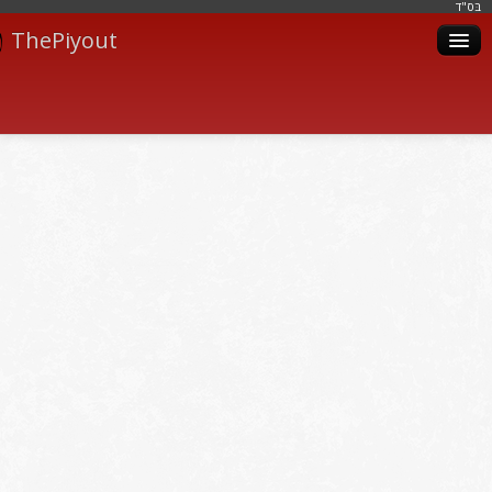
בּס"ד
ThePiyout
Artistes
Catégories
Albums
Livres
Piyoutim
Inscription
Connexion