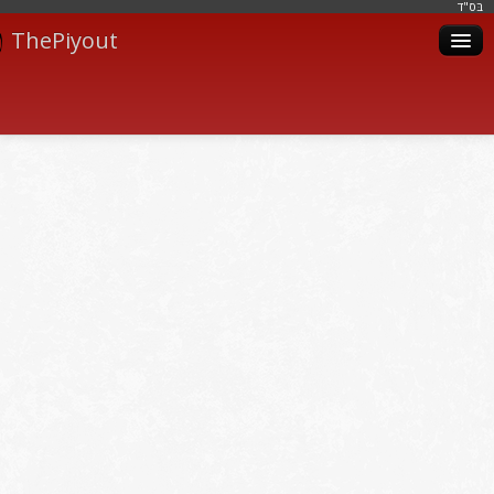
בּס"ד
ThePiyout
Artistes
Catégories
Albums
Livres
Piyoutim
Inscription
Connexion