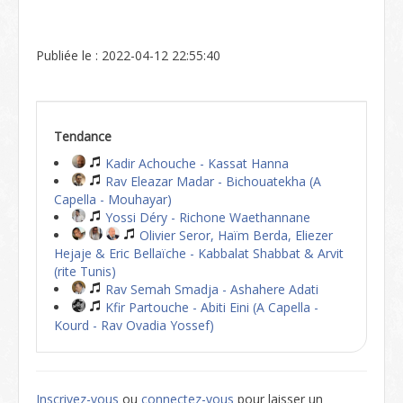
Publiée le : 2022-04-12 22:55:40
Tendance
Kadir Achouche - Kassat Hanna
Rav Eleazar Madar - Bichouatekha (A
Capella - Mouhayar)
Yossi Déry - Richone Waethannane
Olivier Seror, Haïm Berda, Eliezer
Hejaje & Eric Bellaïche - Kabbalat Shabbat & Arvit
(rite Tunis)
Rav Semah Smadja - Ashahere Adati
Kfir Partouche - Abiti Eini (A Capella -
Kourd - Rav Ovadia Yossef)
Inscrivez-vous
ou
connectez-vous
pour laisser un