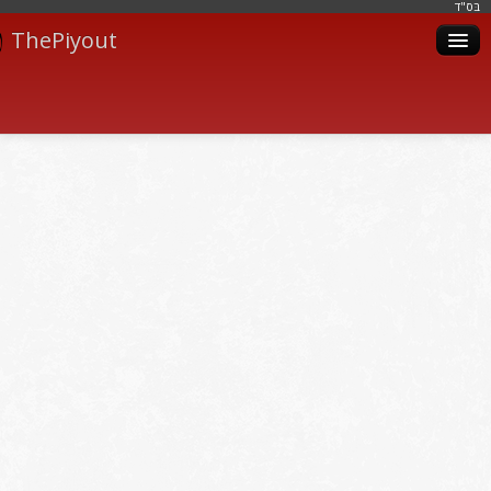
בּס"ד
ThePiyout
Artistes
Catégories
Albums
Livres
Piyoutim
Inscription
Connexion