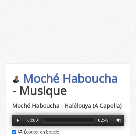
Moché Haboucha
- Musique
Moché Haboucha - Halélouya (A Capella)
00:00
02:49
Écouter en boucle