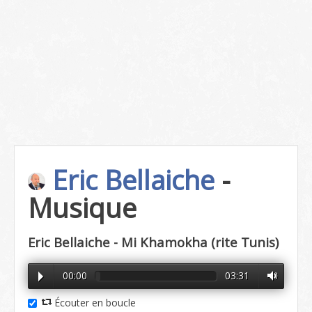
Eric Bellaiche
-
Musique
Eric Bellaiche - Mi Khamokha (rite Tunis)
00:00
03:31
Écouter en boucle