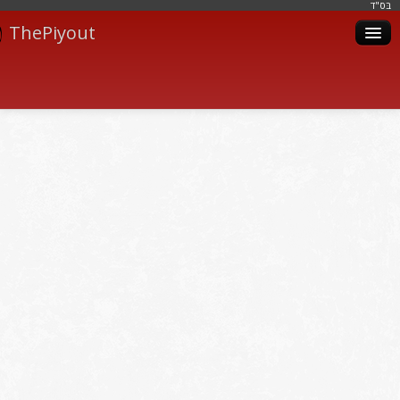
בּס"ד
ThePiyout
Artistes
Catégories
Albums
Livres
Piyoutim
Inscription
Connexion