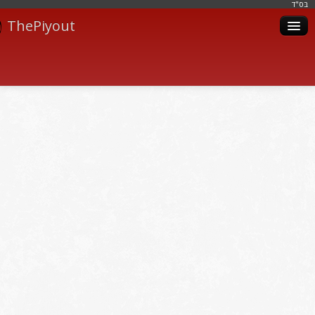
בּס"ד
ThePiyout
Artistes
Catégories
Albums
Livres
Piyoutim
Inscription
Connexion