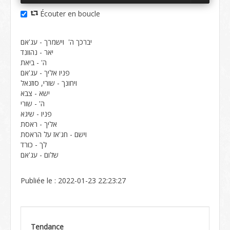
Écouter en boucle
יברכך ה' וישמרך - עג'אם
יאר - נהוונד
ה' - ביאת
פניו אליך - עג'אם
ויחונך - שורי, סוזנאל
ישא - צבא
ה' - שורי
פניו - שיגא
אליך - ראסת
וישם - חג'אז על הראסת
לך - כורד
שלום - עג'אם
Publiée le : 2022-01-23 22:23:27
Tendance