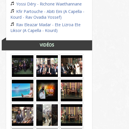
Yossi Déry - Richone Waethannane
Kfir Partouche - Abiti Eini (A Capella -
Kourd - Rav Ovadia Yossef)
Rav Eleazar Madar - Ete Lizroa Ete
Liksor (A Capella - Kourd)
VIDÉOS