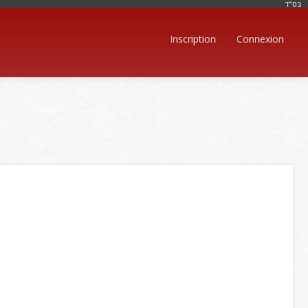
בּס"ד
Inscription
Connexion