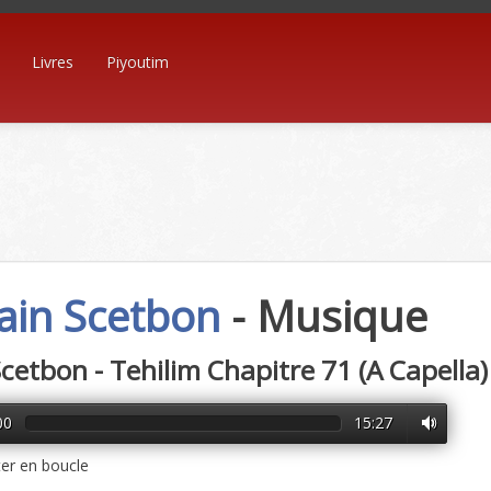
Livres
Piyoutim
ain Scetbon
- Musique
Scetbon - Tehilim Chapitre 71 (A Capella)
00
15:27
er en boucle