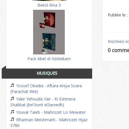
Bekol Rina 3
Publiée le 
Inscrivez-v
0 comme
Pack Abet el HaMakam
MUSIQUES
Yossef Obadia - Aftara Aniya Soara
(Parachat Réé)
Yakir Yehouda Yair - Ki Eshmera
Shabbat (bel bont el3areedh)
Youval Taieb - Mahrozet Lo Mewater
Elhannan Meishmarti - Mahrozet Hijaz
5786