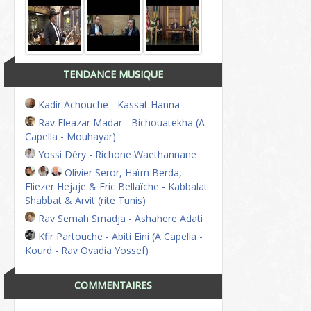
TENDANCE MUSIQUE
Kadir Achouche - Kassat Hanna
Rav Eleazar Madar - Bichouatekha (A
Capella - Mouhayar)
Yossi Déry - Richone Waethannane
Olivier Seror, Haïm Berda,
Eliezer Hejaje & Eric Bellaïche - Kabbalat
Shabbat & Arvit (rite Tunis)
Rav Semah Smadja - Ashahere Adati
Kfir Partouche - Abiti Eini (A Capella -
Kourd - Rav Ovadia Yossef)
COMMENTAIRES