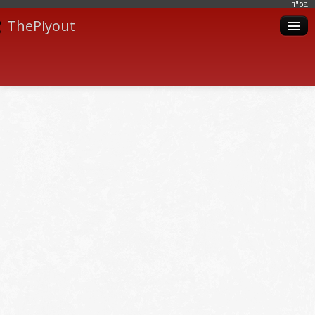
בּס"ד
ThePiyout
Artistes
Catégories
Albums
Livres
Piyoutim
Inscription
Connexion