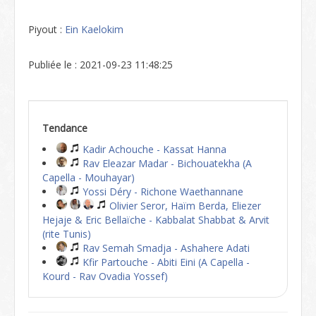
Piyout :
Ein Kaelokim
Publiée le : 2021-09-23 11:48:25
Tendance
Kadir Achouche - Kassat Hanna
Rav Eleazar Madar - Bichouatekha (A
Capella - Mouhayar)
Yossi Déry - Richone Waethannane
Olivier Seror, Haïm Berda, Eliezer
Hejaje & Eric Bellaïche - Kabbalat Shabbat & Arvit
(rite Tunis)
Rav Semah Smadja - Ashahere Adati
Kfir Partouche - Abiti Eini (A Capella -
Kourd - Rav Ovadia Yossef)