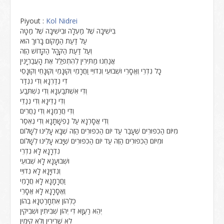
Piyout :
Kol Nidrei
בִּישִׁיבָה שֶׁל מַעְלָה וּבִישִׁיבָה שֶׁל מַטָּה
עַל דַּעַת הַמָּקוֹם בָּרוּךְ הוּא
וְעַל דַּעַת הַקָּהָל הַקָּדוֹשׁ הַזֶּה
אֲנַחְנוּ מַתִּירִין לְהִתְפַּלֵּל אֶת הָעֲבַרְיָנִין
כָּל נִדְרֵי וֶאֱסָרֵי וּשְׁבוּעֵי וְנִדּוּיֵי וַחֲרָמֵי וְקוּנָמֵי וְקוּנָחֵי וְקוּנָסֵי
דִּי נְדַרְנָא וְדִי נִנְדַּר
וְדִי אִשְׁתְּבַעְנָא וְדִי נִשְׁתְּבַע
וְדִי נַדֵּינָא וְדִי נְנַדֵּי
וְדִי חֲרַמְנָא וְדִי נַחֲרִים
וְדִי אֲסָרְנָא עַל נַפְשָׁתָנָא וְדִי נֶאְסַר
מִיּוֹם הַכִּפּוּרִים שֶׁעָבַר עַד יוֹם הַכִּפּוּרִים הַזֶּה שֶׁבָּא עָלֵינוּ לְשָׁלוֹם
וּמִיּוֹם הַכִּפּוּרִים הַזֶּה עַד יוֹם הַכִּפּוּרִים שֶׁיָּבֹא עָלֵינוּ לְשָׁלוֹם
נִדְרָנָא לָא נִדְרֵי
וּשְׁבוּעָנָא לָא שְׁבוּעֵי
וְנִדּוּיָנָא לָא נִדּוּיֵי
וַחֲרָמָנָא לָא חֲרָמֵי
וֶאֱסָרָנָא לָא אֱסָרֵי
כֻּלְּהוֹן אִתְחָרַטְנָא בְהוֹן
יְהֵא רַעֲוָא דִי יְהוֹן שְׁבִיתִין וּשְׁבִיקִין
לָא שְׁרִירִין וְלָא קַיָּמִין