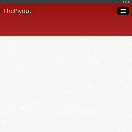
בּס"ד
ThePiyout
Artistes
Catégories
Albums
Livres
Piyoutim
Inscription
Connexion