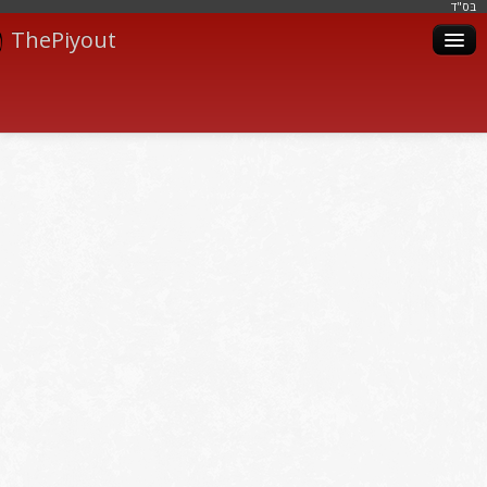
בּס"ד
ThePiyout
Artistes
Catégories
Albums
Livres
Piyoutim
Inscription
Connexion