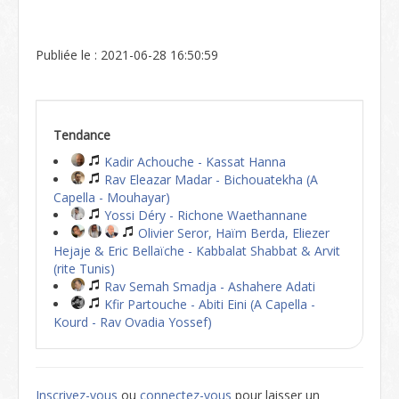
Publiée le : 2021-06-28 16:50:59
Tendance
Kadir Achouche - Kassat Hanna
Rav Eleazar Madar - Bichouatekha (A
Capella - Mouhayar)
Yossi Déry - Richone Waethannane
Olivier Seror, Haïm Berda, Eliezer
Hejaje & Eric Bellaïche - Kabbalat Shabbat & Arvit
(rite Tunis)
Rav Semah Smadja - Ashahere Adati
Kfir Partouche - Abiti Eini (A Capella -
Kourd - Rav Ovadia Yossef)
Inscrivez-vous
ou
connectez-vous
pour laisser un