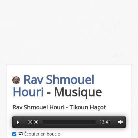
Rav Shmouel
Houri
- Musique
Rav Shmouel Houri - Tikoun Haçot
00:00
13:41
Écouter en boucle