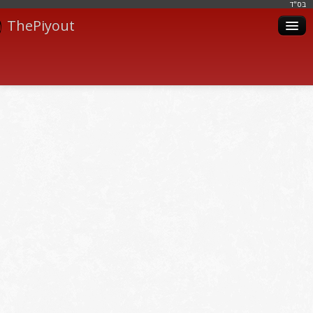
בּס"ד
ThePiyout
Artistes
Catégories
Albums
Livres
Piyoutim
Inscription
Connexion