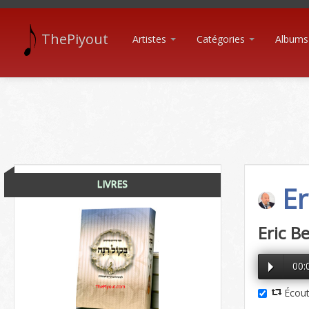
ThePiyout
Artistes
Catégories
Albums
LIVRES
Er
Eric B
00:
Écout