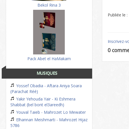
Bekol Rina 3
Publiée le 
Inscrivez-v
0 comme
Pack Abet el HaMakam
MUSIQUES
Yossef Obadia - Aftara Aniya Soara
(Parachat Réé)
Yakir Yehouda Yair - Ki Eshmera
Shabbat (bel bont el3areedh)
Youval Taieb - Mahrozet Lo Mewater
Elhannan Meishmarti - Mahrozet Hijaz
5786