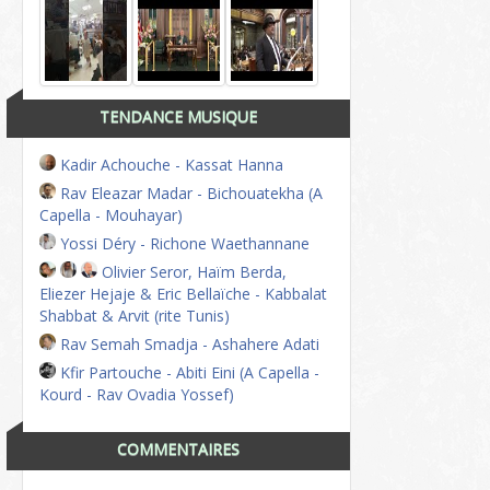
TENDANCE MUSIQUE
Kadir Achouche - Kassat Hanna
Rav Eleazar Madar - Bichouatekha (A
Capella - Mouhayar)
Yossi Déry - Richone Waethannane
Olivier Seror, Haïm Berda,
Eliezer Hejaje & Eric Bellaïche - Kabbalat
Shabbat & Arvit (rite Tunis)
Rav Semah Smadja - Ashahere Adati
Kfir Partouche - Abiti Eini (A Capella -
Kourd - Rav Ovadia Yossef)
COMMENTAIRES