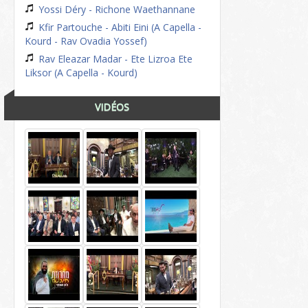
Yossi Déry - Richone Waethannane
Kfir Partouche - Abiti Eini (A Capella -
Kourd - Rav Ovadia Yossef)
Rav Eleazar Madar - Ete Lizroa Ete
Liksor (A Capella - Kourd)
VIDÉOS