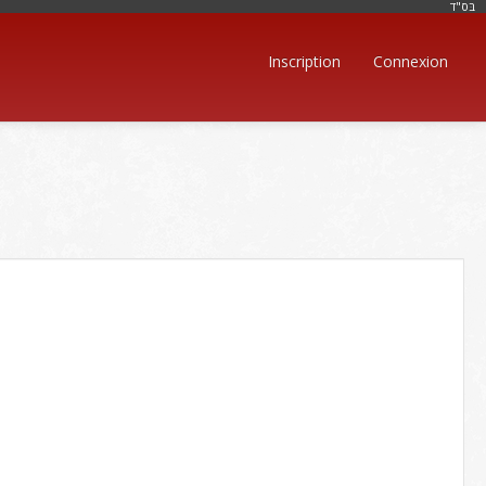
בּס"ד
Inscription
Connexion