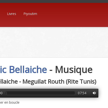
Livres
Piyoutim
ic Bellaiche
- Musique
ellaiche - Meguilat Routh (Rite Tunis)
00
07:54
er en boucle