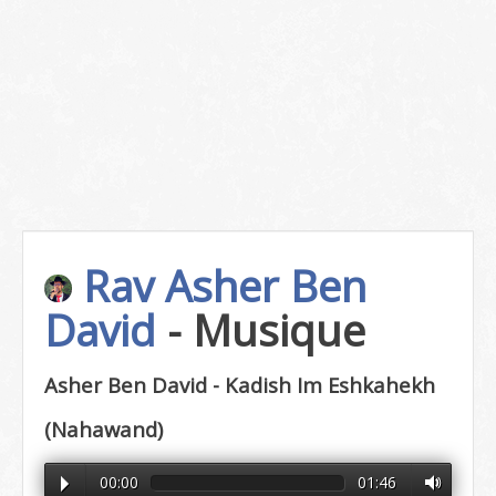
Rav Asher Ben
David
- Musique
Asher Ben David - Kadish Im Eshkahekh
(Nahawand)
00:00
01:46