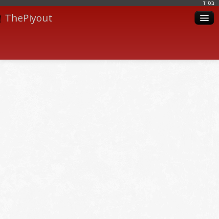
בּס"ד
ThePiyout
Artistes
Catégories
Albums
Livres
Piyoutim
Inscription
Connexion