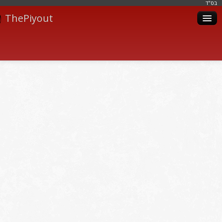
בּס"ד
ThePiyout
Artistes
Catégories
Albums
Livres
Piyoutim
Inscription
Connexion