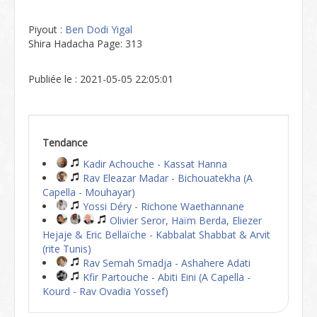
Piyout :
Ben Dodi Yigal
Shira Hadacha Page: 313
Publiée le : 2021-05-05 22:05:01
Tendance
Kadir Achouche - Kassat Hanna
Rav Eleazar Madar - Bichouatekha (A
Capella - Mouhayar)
Yossi Déry - Richone Waethannane
Olivier Seror, Haïm Berda, Eliezer
Hejaje & Eric Bellaïche - Kabbalat Shabbat & Arvit
(rite Tunis)
Rav Semah Smadja - Ashahere Adati
Kfir Partouche - Abiti Eini (A Capella -
Kourd - Rav Ovadia Yossef)