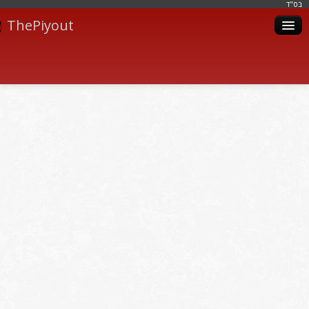
בּס"ד
ThePiyout
Artistes
Catégories
Albums
Livres
Piyoutim
Inscription
Connexion