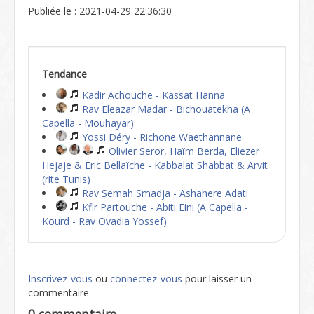
Publiée le : 2021-04-29 22:36:30
Tendance
Kadir Achouche - Kassat Hanna
Rav Eleazar Madar - Bichouatekha (A
Capella - Mouhayar)
Yossi Déry - Richone Waethannane
Olivier Seror, Haïm Berda, Eliezer
Hejaje & Eric Bellaïche - Kabbalat Shabbat & Arvit
(rite Tunis)
Rav Semah Smadja - Ashahere Adati
Kfir Partouche - Abiti Eini (A Capella -
Kourd - Rav Ovadia Yossef)
Inscrivez-vous
ou
connectez-vous
pour laisser un
commentaire