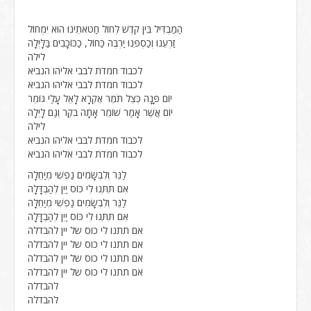
הַמַּבְדִּיל בֵּין קֹדֶשׁ לְחוֹל חַטֹּאתֵינוּ הוא יִמְחוֹל
זַרְעֵנוּ וְכַסְפֵּנוּ יַרְבֶּה כַּחוֹל, כַכּוֹכָבִים בַּלָּיְלָה
לילה
לכבוד חמדת לבבי אליהו הנביא
לכבוד חמדת לבבי אליהו הנביא
יוֹם פָּנָה כְּצֵל תֹּמֶר אֶקְרָא לָאֵל עָלַי גּוֹמֵר
יוֹם אֲשֶׁר אָמַר שׁוֹמֵר אָתָה בֹקֶר וְגַם לָיְלָה
לילה
לכבוד חמדת לבבי אליהו הנביא
לכבוד חמדת לבבי אליהו הנביא
לַנֵּר וְלִבְשָׂמִים נַפְשִׁי מְיַחֵלָה
אִם תִּתְּנוּ לִי כּוֹס יַיִן לְהַבְדָּלָה
לַנֵּר וְלִבְשָׂמִים נַפְשִׁי מְיַחֵלָה
אִם תִּתְּנוּ לִי כּוֹס יַיִן לְהַבְדָּלָה
אם תתנו לי כוס של יין להבדלה
אם תתנו לי כוס של יין להבדלה
אם תתנו לי כוס של יין להבדלה
אם תתנו לי כוס של יין להבדלה
להבדלה
להבדלה