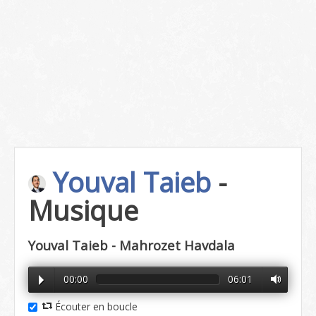
Youval Taieb
-
Musique
Youval Taieb - Mahrozet Havdala
00:00
06:01
Écouter en boucle