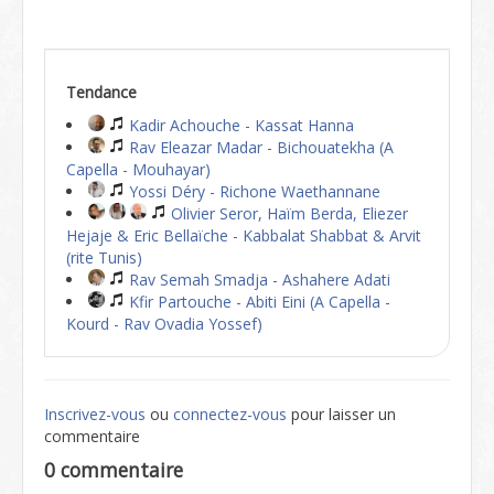
Tendance
Kadir Achouche - Kassat Hanna
Rav Eleazar Madar - Bichouatekha (A
Capella - Mouhayar)
Yossi Déry - Richone Waethannane
Olivier Seror, Haïm Berda, Eliezer
Hejaje & Eric Bellaïche - Kabbalat Shabbat & Arvit
(rite Tunis)
Rav Semah Smadja - Ashahere Adati
Kfir Partouche - Abiti Eini (A Capella -
Kourd - Rav Ovadia Yossef)
Inscrivez-vous
ou
connectez-vous
pour laisser un
commentaire
0 commentaire