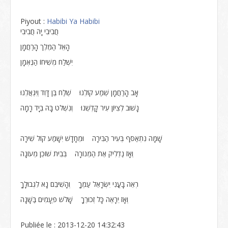
Piyout :
Habibi Ya Habibi
חֲבִיבִי יָהּ חֲבִיבִי
הָאֵל הַמֶּלֶך הָרַחֲמָן
יִשְׁלַח מְשִׁיחוֹ הַנֶּאְמָן
אָב הָרַחֲמָן שְׁמַע קוֹלֵנוּ שְׁלַח בֶּן דָּוִד וְיִגְאֲלֵנוּ
נָשׁוּב לְצִיּוֹן עִיר קָדְשֵׁנוּ וְנִשְׁלֹט בָּהּ בְּיָד רָמָה
שָׁמָּה נִתְאַסֵּף בְּעִיר הַבִּירָה וּמֵחָדָשׁ יִשָּׁמַע קוֹל שִׁירָה
וְאָז נַדְלִיק אֶת הַמְּנוֹרָה בְּבֵית שׁוֹכֵן מְעוֹנָה
רְאֵה בָּעֳנִי יִשְׂרָאֵל עַמֶּךָ וְהָשִׁיבֵם נָא לִגְבוּלָךָ
וְאָז יֵרָאֶה כָּל זְכוּרֶךָ שָׁלֹשׁ פְּעָמִים בַּשָּׁנָה
Publiée le : 2013-12-20 14:32:43