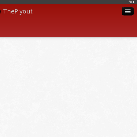
בּס"ד
ThePiyout
Artistes
Catégories
Albums
Livres
Piyoutim
Inscription
Connexion