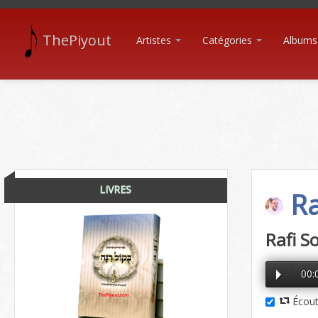
ThePiyout
Artistes
Catégories
Albums
LIVRES
Ra
Rafi S
00:
Écout