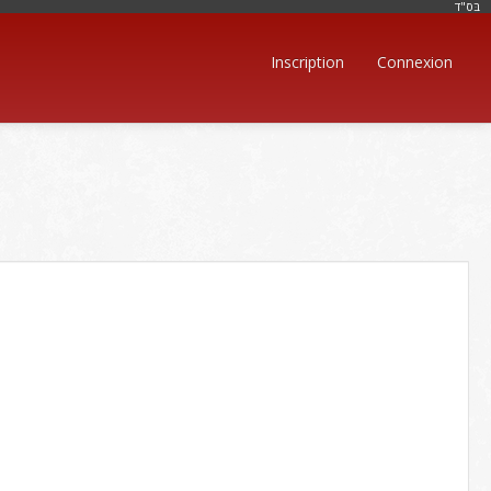
בּס"ד
Inscription
Connexion