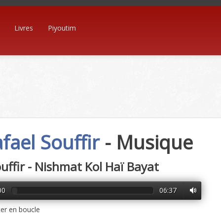
Livres
Piyoutim
fael Souffir
- Musique
ouffir - Nishmat Kol Haï Bayat
00
06:37
er en boucle