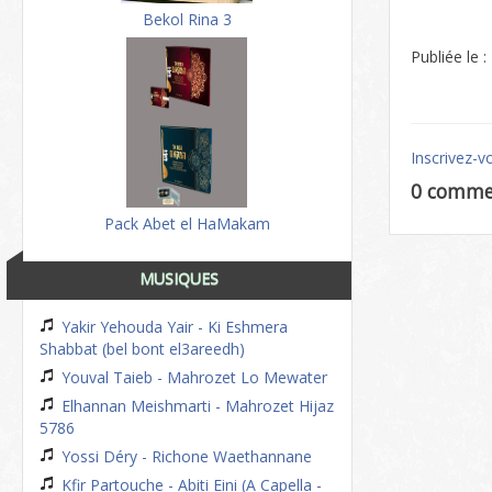
Bekol Rina 3
Publiée le 
Inscrivez-v
0 comme
Pack Abet el HaMakam
MUSIQUES
Yakir Yehouda Yair - Ki Eshmera
Shabbat (bel bont el3areedh)
Youval Taieb - Mahrozet Lo Mewater
Elhannan Meishmarti - Mahrozet Hijaz
5786
Yossi Déry - Richone Waethannane
Kfir Partouche - Abiti Eini (A Capella -