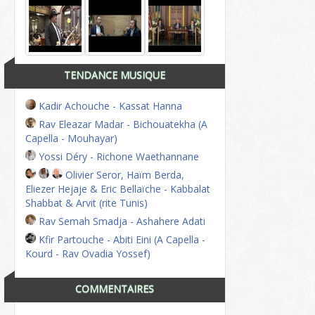
TENDANCE MUSIQUE
Kadir Achouche - Kassat Hanna
Rav Eleazar Madar - Bichouatekha (A
Capella - Mouhayar)
Yossi Déry - Richone Waethannane
Olivier Seror, Haïm Berda,
Eliezer Hejaje & Eric Bellaïche - Kabbalat
Shabbat & Arvit (rite Tunis)
Rav Semah Smadja - Ashahere Adati
Kfir Partouche - Abiti Eini (A Capella -
Kourd - Rav Ovadia Yossef)
COMMENTAIRES