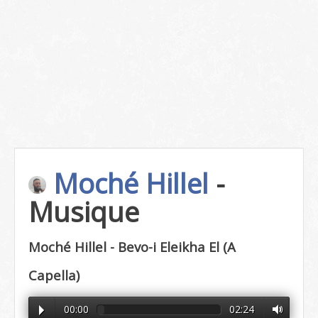
Moché Hillel
-
Musique
Moché Hillel - Bevo-i Eleikha El (A
Capella)
00:00
02:24