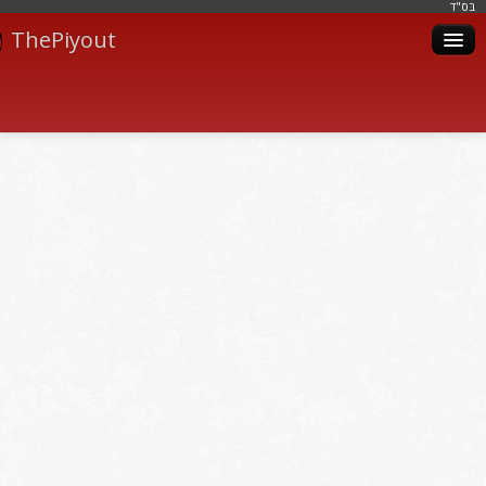
בּס"ד
ThePiyout
Artistes
Catégories
Albums
Livres
Piyoutim
Inscription
Connexion