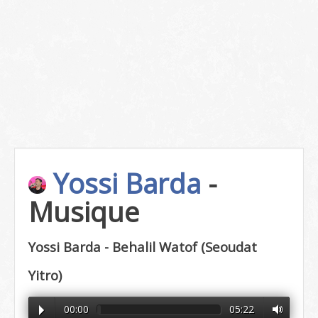
Yossi Barda
-
Musique
Yossi Barda - Behalil Watof (Seoudat
Yitro)
00:00
05:22