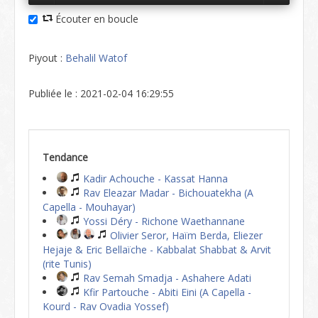
Écouter en boucle
Piyout :
Behalil Watof
Publiée le : 2021-02-04 16:29:55
Tendance
Kadir Achouche - Kassat Hanna
Rav Eleazar Madar - Bichouatekha (A
Capella - Mouhayar)
Yossi Déry - Richone Waethannane
Olivier Seror, Haïm Berda, Eliezer
Hejaje & Eric Bellaïche - Kabbalat Shabbat & Arvit
(rite Tunis)
Rav Semah Smadja - Ashahere Adati
Kfir Partouche - Abiti Eini (A Capella -
Kourd - Rav Ovadia Yossef)