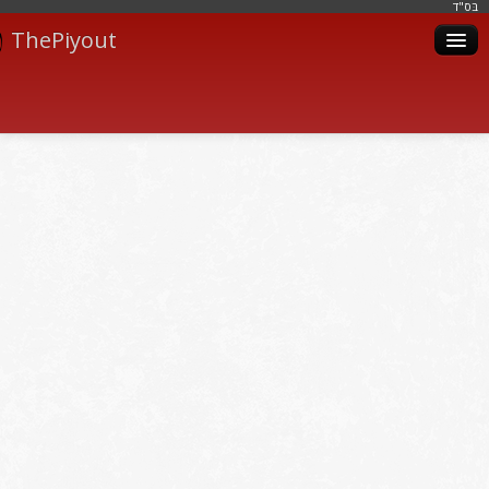
בּס"ד
ThePiyout
Artistes
Catégories
Albums
Livres
Piyoutim
Inscription
Connexion