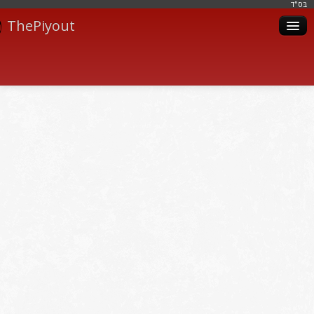
בּס"ד
ThePiyout
Artistes
Catégories
Albums
Livres
Piyoutim
Inscription
Connexion