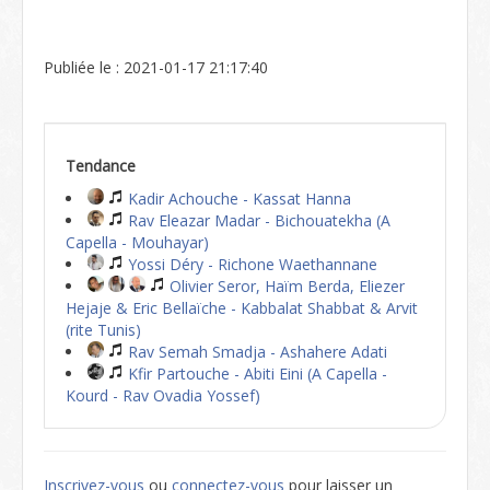
Publiée le : 2021-01-17 21:17:40
Tendance
Kadir Achouche - Kassat Hanna
Rav Eleazar Madar - Bichouatekha (A
Capella - Mouhayar)
Yossi Déry - Richone Waethannane
Olivier Seror, Haïm Berda, Eliezer
Hejaje & Eric Bellaïche - Kabbalat Shabbat & Arvit
(rite Tunis)
Rav Semah Smadja - Ashahere Adati
Kfir Partouche - Abiti Eini (A Capella -
Kourd - Rav Ovadia Yossef)
Inscrivez-vous
ou
connectez-vous
pour laisser un