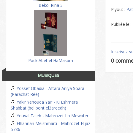
Bekol Rina 3
Piyout :
Pat
Publiée le 
Inscrivez-v
0 comme
Pack Abet el HaMakam
MUSIQUES
Yossef Obadia - Aftara Aniya Soara
(Parachat Réé)
Yakir Yehouda Yair - Ki Eshmera
Shabbat (bel bont el3areedh)
Youval Taieb - Mahrozet Lo Mewater
Elhannan Meishmarti - Mahrozet Hijaz
5786