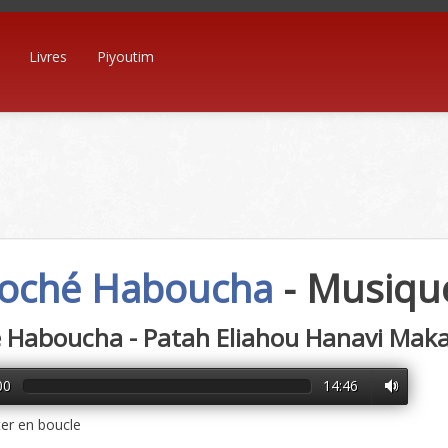
Livres
Piyoutim
ché Haboucha
- Musiqu
 Haboucha - Patah Eliahou Hanavi Mak
00
14:46
er en boucle