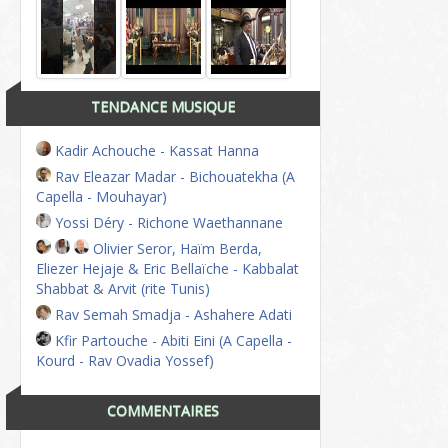
TENDANCE MUSIQUE
Kadir Achouche - Kassat Hanna
Rav Eleazar Madar - Bichouatekha (A
Capella - Mouhayar)
Yossi Déry - Richone Waethannane
Olivier Seror, Haïm Berda,
Eliezer Hejaje & Eric Bellaïche - Kabbalat
Shabbat & Arvit (rite Tunis)
Rav Semah Smadja - Ashahere Adati
Kfir Partouche - Abiti Eini (A Capella -
Kourd - Rav Ovadia Yossef)
COMMENTAIRES