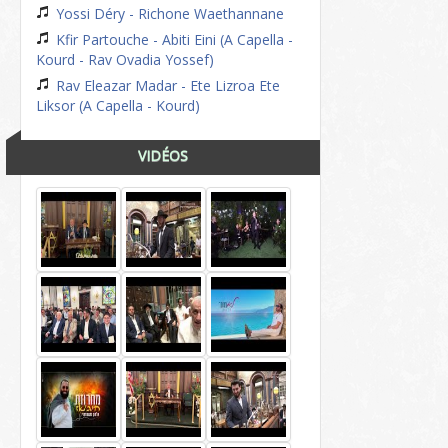
Yossi Déry - Richone Waethannane
Kfir Partouche - Abiti Eini (A Capella -
Kourd - Rav Ovadia Yossef)
Rav Eleazar Madar - Ete Lizroa Ete
Liksor (A Capella - Kourd)
VIDÉOS