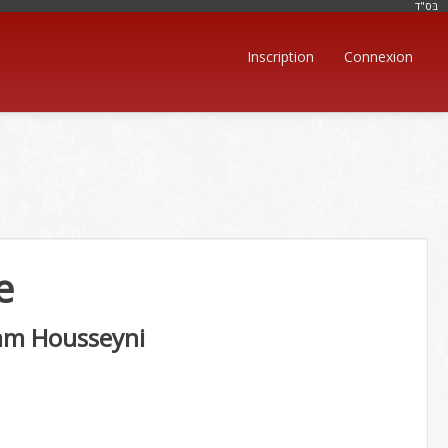
בּס"ד
Inscription
Connexion
e
am Housseyni