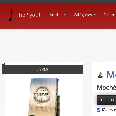
ThePiyout
Artistes
Catégories
Albums
LIVRES
Mo
Moché
00:
Écout