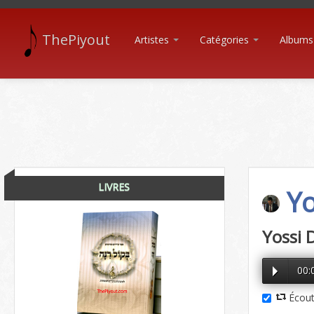
ThePiyout
Artistes
Catégories
Albums
LIVRES
Yo
Yossi 
00:
Écout