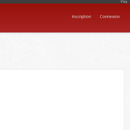
בּס"ד
Inscription
Connexion