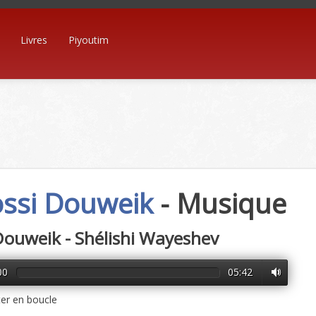
Livres
Piyoutim
ssi Douweik
- Musique
Douweik - Shélishi Wayeshev
00
05:42
er en boucle