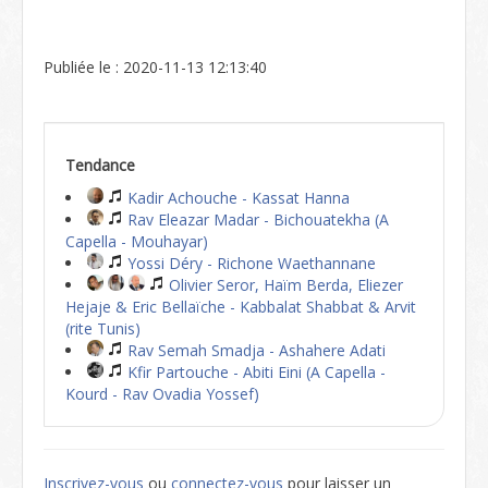
Publiée le : 2020-11-13 12:13:40
Tendance
Kadir Achouche - Kassat Hanna
Rav Eleazar Madar - Bichouatekha (A
Capella - Mouhayar)
Yossi Déry - Richone Waethannane
Olivier Seror, Haïm Berda, Eliezer
Hejaje & Eric Bellaïche - Kabbalat Shabbat & Arvit
(rite Tunis)
Rav Semah Smadja - Ashahere Adati
Kfir Partouche - Abiti Eini (A Capella -
Kourd - Rav Ovadia Yossef)
Inscrivez-vous
ou
connectez-vous
pour laisser un