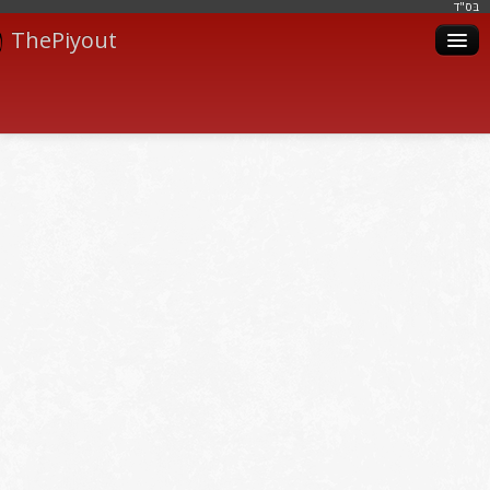
בּס"ד
ThePiyout
Artistes
Catégories
Albums
Livres
Piyoutim
Inscription
Connexion