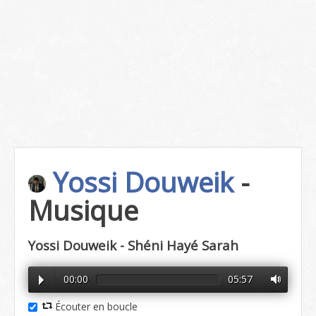
Yossi Douweik
-
Musique
Yossi Douweik - Shéni Hayé Sarah
00:00
05:57
Écouter en boucle