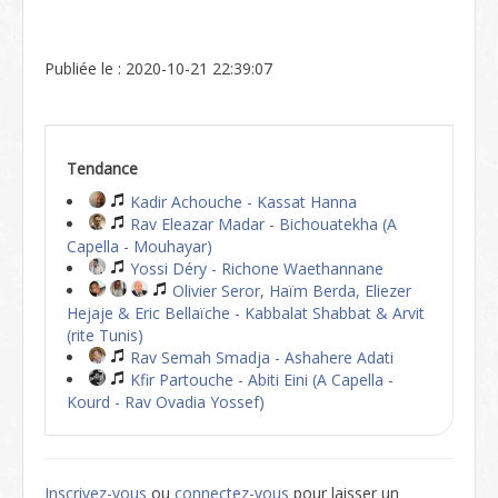
Publiée le : 2020-10-21 22:39:07
Tendance
Kadir Achouche - Kassat Hanna
Rav Eleazar Madar - Bichouatekha (A
Capella - Mouhayar)
Yossi Déry - Richone Waethannane
Olivier Seror, Haïm Berda, Eliezer
Hejaje & Eric Bellaïche - Kabbalat Shabbat & Arvit
(rite Tunis)
Rav Semah Smadja - Ashahere Adati
Kfir Partouche - Abiti Eini (A Capella -
Kourd - Rav Ovadia Yossef)
Inscrivez-vous
ou
connectez-vous
pour laisser un