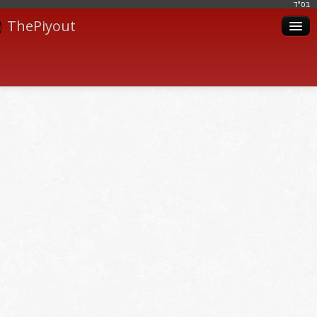
בּס"ד
ThePiyout
Artistes
Catégories
Albums
Livres
Piyoutim
Inscription
Connexion