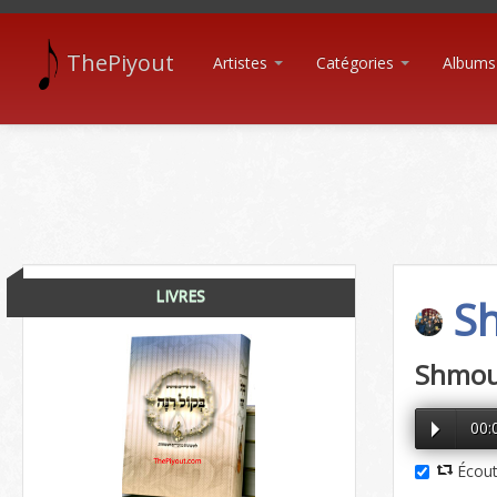
ThePiyout
Artistes
Catégories
Albums
LIVRES
Sh
Shmoue
00:
Écout