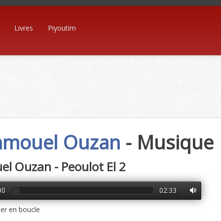
Livres
Piyoutim
mouel Ouzan
- Musique
l Ouzan - Peoulot El 2
00
02:33
er en boucle