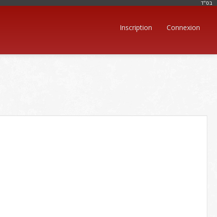
בּס"ד
Inscription
Connexion