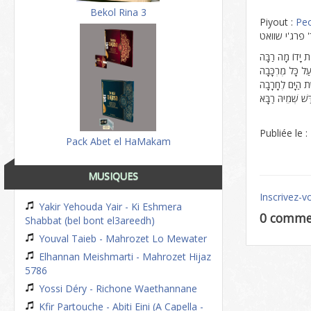
Bekol Rina 3
Piyout :
Peo
 פרג'י שוואט
ת יָדוֹ מָה רַבָּה
ַל כָּל מֶרְכָּבָה
ת הַיָּם לֶחָרָבָה
ַּשׁ שְׁמֵיהּ רַבָּא
Publiée le 
Pack Abet el HaMakam
MUSIQUES
Inscrivez-v
Yakir Yehouda Yair - Ki Eshmera
0 comme
Shabbat (bel bont el3areedh)
Youval Taieb - Mahrozet Lo Mewater
Elhannan Meishmarti - Mahrozet Hijaz
5786
Yossi Déry - Richone Waethannane
Kfir Partouche - Abiti Eini (A Capella -