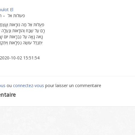
ulot El
פעולות אל – ר'
פְּעֻלּוֹת אֵל מַה נּוֹרָאוֹת וְעָצְמַ
רָם עַל שֶׁבַח וְהוֹדָאוֹת וְנַעַלָה ע
גָּאֹה גָּאָה עַל נִבְרָאוֹת יוֹם שָׁ
יִתְגַּדַּל עוֹשֶׂה נִפְלָאוֹת וְיִתְקַד
: 2020-10-02 15:51:54
ous
ou
connectez-vous
pour laisser un commentaire
ntaire