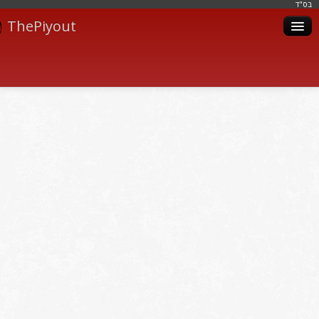
בּס"ד
ThePiyout
Artistes
Catégories
Albums
Livres
Piyoutim
Inscription
Connexion