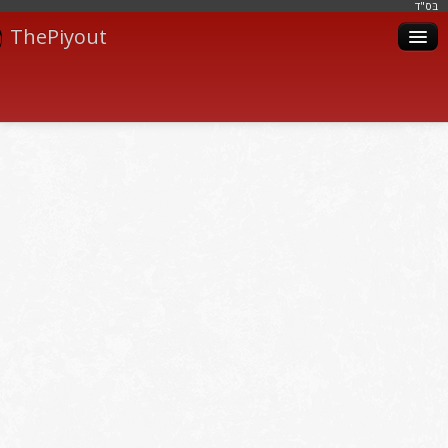
בּס"ד
ThePiyout
Artistes
Catégories
Albums
Livres
Piyoutim
Inscription
Connexion