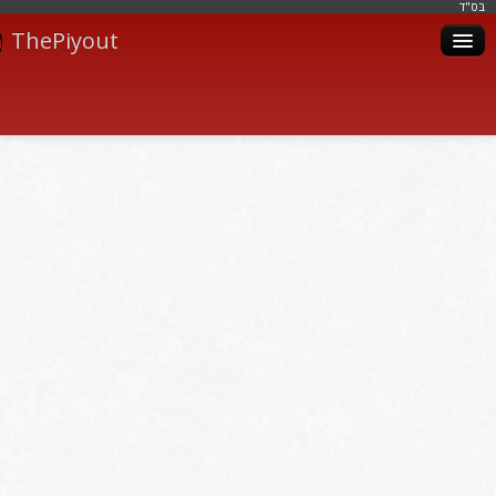
בּס"ד
ThePiyout
Artistes
Catégories
Albums
Livres
Piyoutim
Inscription
Connexion