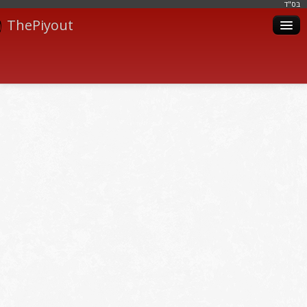
בּס"ד
ThePiyout
Artistes
Catégories
Albums
Livres
Piyoutim
Inscription
Connexion