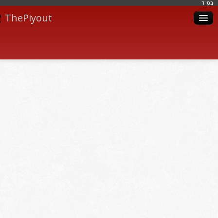
בּס"ד
ThePiyout
Artistes
Catégories
Albums
Livres
Piyoutim
Inscription
Connexion