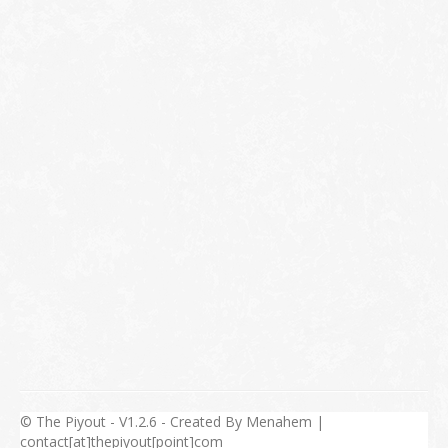
© The Piyout - V1.2.6 - Created By Menahem |
contact[at]thepiyout[point]com