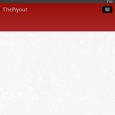
בּס"ד
ThePiyout
Artistes
Catégories
Albums
Livres
Piyoutim
Inscription
Connexion