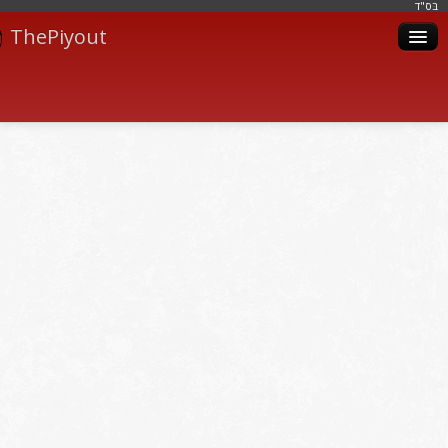
בּס"ד
ThePiyout
Artistes
Catégories
Albums
Livres
Piyoutim
Inscription
Connexion