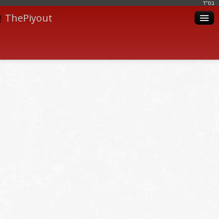
בּס"ד
ThePiyout
Artistes
Catégories
Albums
Livres
Piyoutim
Inscription
Connexion