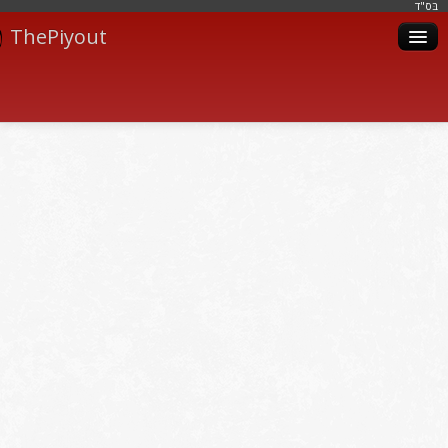
בּס"ד
ThePiyout
Artistes
Catégories
Albums
Livres
Piyoutim
Inscription
Connexion