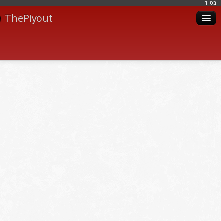
בּס"ד
ThePiyout
Artistes
Catégories
Albums
Livres
Piyoutim
Inscription
Connexion