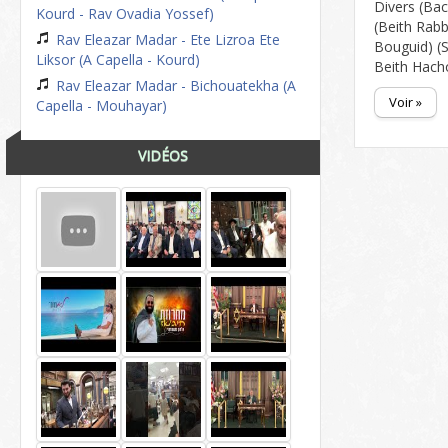
Divers (Ba
Kourd - Rav Ovadia Yossef)
(Beith Rabb
Rav Eleazar Madar - Ete Lizroa Ete
Bouguid) (
Liksor (A Capella - Kourd)
Beith Hach
Rav Eleazar Madar - Bichouatekha (A
Voir »
Capella - Mouhayar)
VIDÉOS