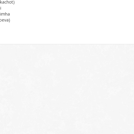
ckachot)
i
Simha
oeva)