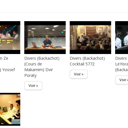
s
om Ze
Divers (Backachot)
Divers (Backachot)
Divers
(Cours de
Cocktail 5772
LeYisr
) Yossef
Makamim) Dvir
(Backa
Voir »
Poraty
Voir 
Voir »