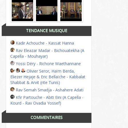
TENDANCE MUSIQUE
Kadir Achouche - Kassat Hanna
Rav Eleazar Madar - Bichouatekha (A
Capella - Mouhayar)
Yossi Déry - Richone Waethannane
Olivier Seror, Haïm Berda,
Eliezer Hejaje & Eric Bellaïche - Kabbalat
Shabbat & Arvit (rite Tunis)
Rav Semah Smadja - Ashahere Adati
Kfir Partouche - Abiti Eini (A Capella -
Kourd - Rav Ovadia Yossef)
COMMENTAIRES