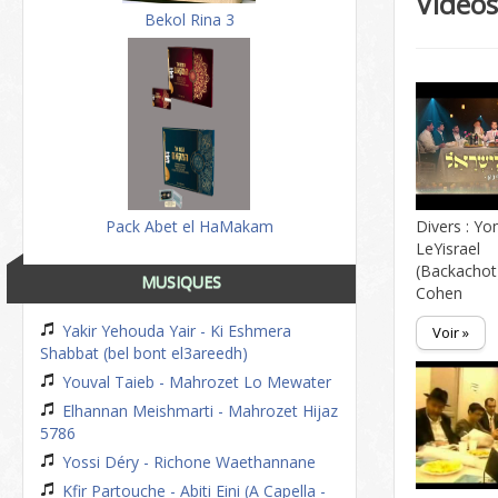
Video
Bekol Rina 3
Pack Abet el HaMakam
Divers : Y
LeYisrael
(Backachot
MUSIQUES
Cohen
Yakir Yehouda Yair - Ki Eshmera
Voir »
Shabbat (bel bont el3areedh)
Youval Taieb - Mahrozet Lo Mewater
Elhannan Meishmarti - Mahrozet Hijaz
5786
Yossi Déry - Richone Waethannane
Kfir Partouche - Abiti Eini (A Capella -